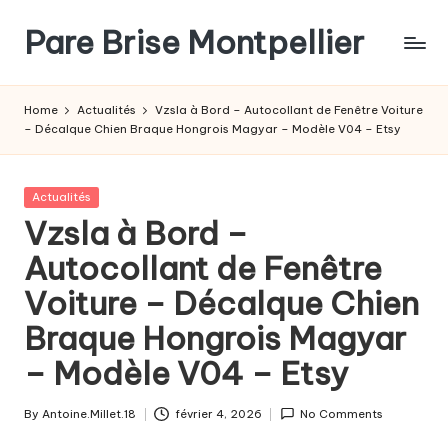
Pare Brise Montpellier
Skip
to
content
Home
Actualités
Vzsla à Bord – Autocollant de Fenêtre Voiture
– Décalque Chien Braque Hongrois Magyar – Modèle V04 – Etsy
Posted
Actualités
in
Vzsla à Bord –
Autocollant de Fenêtre
Voiture – Décalque Chien
Braque Hongrois Magyar
– Modèle V04 – Etsy
By
Antoine.Millet.18
février 4, 2026
No Comments
Posted
by