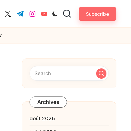
Subscribe
cebook.com
twitter.com
t.me
instagram.com
youtube.com
27
Archives
août 2026