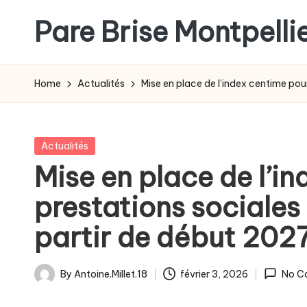
Pare Brise Montpelli
Skip
to
content
Home
Actualités
Mise en place de l’index centime pour
Posted
Actualités
in
Mise en place de l’in
prestations sociales 
partir de début 202
By
Antoine.Millet.18
février 3, 2026
No C
Posted
by