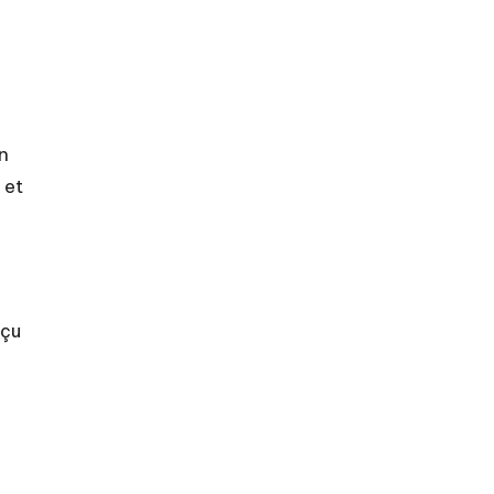
n
 et
nçu