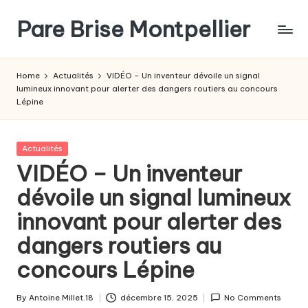
Pare Brise Montpellier
Skip
to
content
Home
Actualités
VIDÉO – Un inventeur dévoile un signal
lumineux innovant pour alerter des dangers routiers au concours
Lépine
Posted
Actualités
in
VIDÉO – Un inventeur
dévoile un signal lumineux
innovant pour alerter des
dangers routiers au
concours Lépine
By
Antoine.Millet.18
décembre 15, 2025
No Comments
Posted