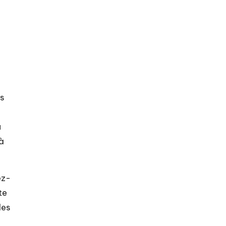
es
u
à
ez-
te
des
.