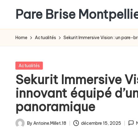
Pare Brise Montpelli
Skip
to
content
Home
Actualités
Sekurit Immersive Vision : un pare-
Posted
Actualités
in
Sekurit Immersive Vi
innovant équipé d’u
panoramique
By
Antoine.Millet.18
décembre 15, 2025
Posted
by