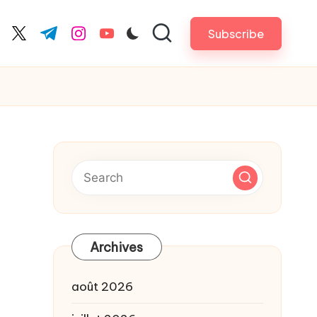
Subscribe
cebook.com
twitter.com
t.me
instagram.com
youtube.com
Archives
août 2026