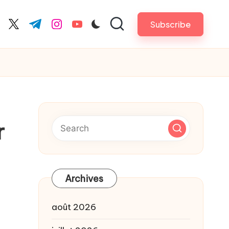
Subscribe
cebook.com
twitter.com
t.me
instagram.com
youtube.com
r
Archives
août 2026