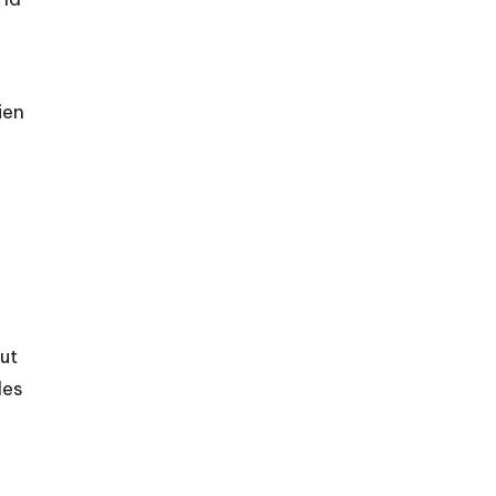
ien
ut
des