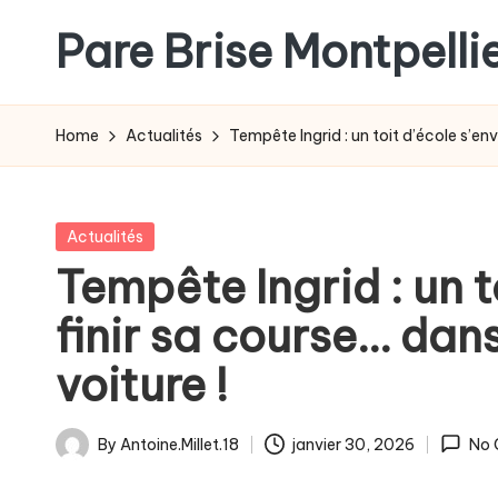
Pare Brise Montpelli
Skip
to
content
Home
Actualités
Tempête Ingrid : un toit d’école s’env
Posted
Actualités
in
Tempête Ingrid : un t
finir sa course… dan
voiture !
By
Antoine.Millet.18
janvier 30, 2026
No 
Posted
by