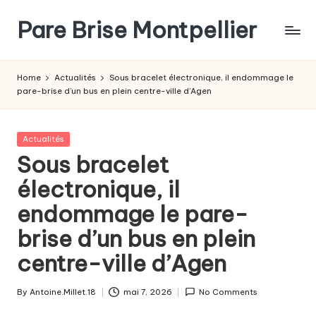
Pare Brise Montpellier
Skip
to
content
Home
Actualités
Sous bracelet électronique, il endommage le
pare-brise d’un bus en plein centre-ville d’Agen
Posted
Actualités
in
Sous bracelet
électronique, il
endommage le pare-
brise d’un bus en plein
centre-ville d’Agen
By
Antoine.Millet.18
mai 7, 2026
No Comments
Posted
by