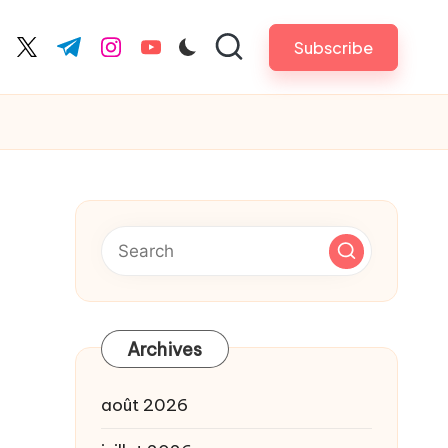
Subscribe
cebook.com
twitter.com
t.me
instagram.com
youtube.com
Archives
août 2026
a