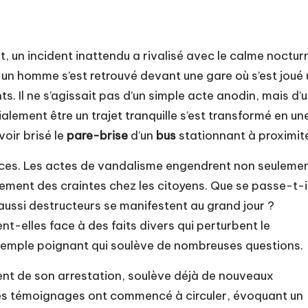
t, un incident inattendu a rivalisé avec le calme noctur
, un homme s’est retrouvé devant une gare où s’est joué 
ts. Il ne s’agissait pas d’un simple acte anodin, mais d’
ialement être un trajet tranquille s’est transformé en un
oir brisé le
pare-brise
d’un
bus
stationnant à proximit
nces. Les actes de vandalisme engendrent non seuleme
alement des craintes chez les citoyens. Que se passe-t-i
ussi destructeurs se manifestent au grand jour ?
nt-elles face à des faits divers qui perturbent le
 exemple poignant qui soulève de nombreuses questions.
nt de son arrestation, soulève déjà de nouveaux
, des témoignages ont commencé à circuler, évoquant un