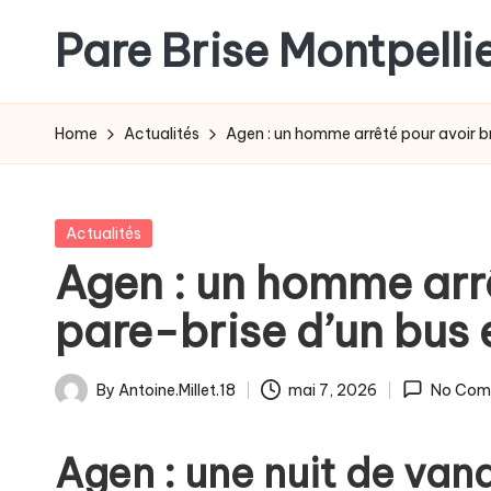
Pare Brise Montpelli
Skip
to
content
Home
Actualités
Agen : un homme arrêté pour avoir br
Posted
Actualités
in
Agen : un homme arrê
pare-brise d’un bus 
By
Antoine.Millet.18
mai 7, 2026
No Com
Posted
by
Agen : une nuit de vand