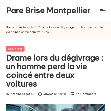
Pare Brise Montpellier
Skip
to
content
Home
Actualités
Drame lors du dégivrage : un homme perd la
vie coincé entre deux voitures
Posted
Actualités
in
Drame lors du dégivrage :
un homme perd la vie
coincé entre deux
voitures
By
Antoine.Millet.18
janvier 12, 2026
No Comments
Posted
by