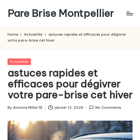
Pare Brise Montpellier
Skip
to
content
Home
Actualités
astuces rapides et efficaces pour dégivrer
votre pare-brise cet hiver
Posted
Actualités
in
astuces rapides et
efficaces pour dégivrer
votre pare-brise cet hiver
By
Antoine.Millet.18
janvier 12, 2026
No Comments
Posted
by