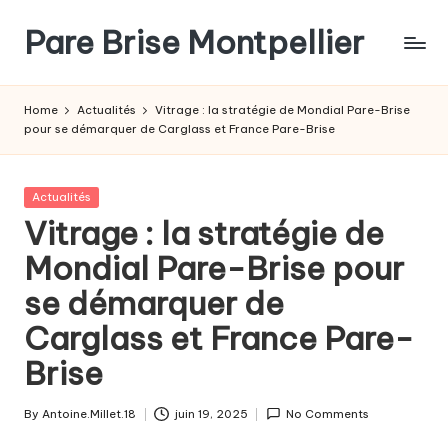
Pare Brise Montpellier
Skip
to
content
Home
Actualités
Vitrage : la stratégie de Mondial Pare-Brise
pour se démarquer de Carglass et France Pare-Brise
Posted
Actualités
in
Vitrage : la stratégie de
Mondial Pare-Brise pour
se démarquer de
Carglass et France Pare-
Brise
By
Antoine.Millet.18
juin 19, 2025
No Comments
Posted
by