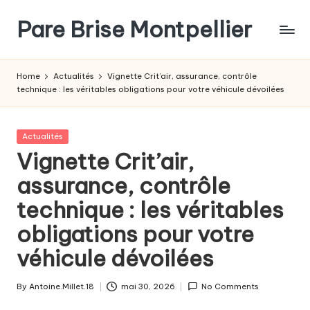
Pare Brise Montpellier
Skip
to
content
Home
Actualités
Vignette Crit’air, assurance, contrôle
technique : les véritables obligations pour votre véhicule dévoilées
Posted
Actualités
in
Vignette Crit’air,
assurance, contrôle
technique : les véritables
obligations pour votre
véhicule dévoilées
By
Antoine.Millet.18
mai 30, 2026
No Comments
Posted
by