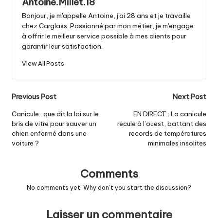
Antoine.Millet.18
Bonjour, je m'appelle Antoine, j'ai 28 ans et je travaille
chez Carglass. Passionné par mon métier, je m'engage
à offrir le meilleur service possible à mes clients pour
garantir leur satisfaction.
View All Posts
Post
Previous Post
Next Post
navigation
Canicule : que dit la loi sur le
EN DIRECT : La canicule
bris de vitre pour sauver un
recule à l’ouest, battant des
chien enfermé dans une
records de températures
voiture ?
minimales insolites
Comments
No comments yet. Why don’t you start the discussion?
Laisser un commentaire