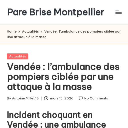
Pare Brise Montpellier
Skip
to
content
Home
Actualités
Vendée : l’ambulance des pompiers ciblée par
une attaque à la masse
Posted
Actualités
in
Vendée : l’ambulance des
pompiers ciblée par une
attaque à la masse
By
Antoine.Millet.18
mars 13, 2026
No Comments
Posted
by
Incident choquant en
Vendée : une ambulance