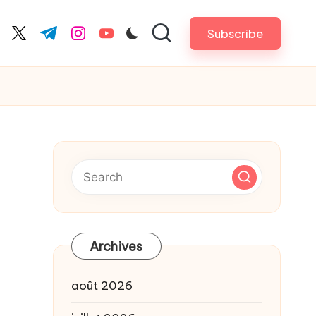
Subscribe
cebook.com
twitter.com
t.me
instagram.com
youtube.com
Archives
août 2026