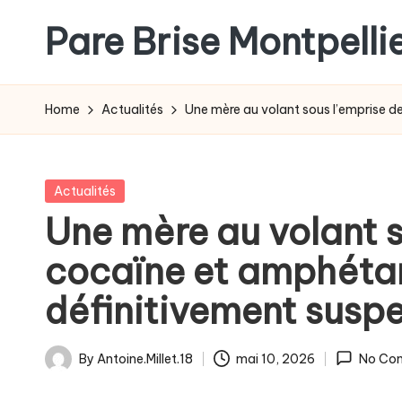
Pare Brise Montpelli
Skip
to
content
Home
Actualités
Une mère au volant sous l’emprise 
Posted
Actualités
in
Une mère au volant s
cocaïne et amphétam
définitivement susp
By
Antoine.Millet.18
mai 10, 2026
No Co
Posted
by