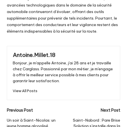
avancées technologiques dans le domaine de la sécurité
automobile continueront d’évoluer, offrant des outils
supplémentaires pour prévenir de tels incidents. Pourtant, le
comportement des conducteurs et leur vigilance restent des
éléments indispensables à la sécurité sur la route.
Antoine.Millet.18
Bonjour, je m'appelle Antoine, j'ai 28 ans et je travaille
chez Carglass. Passionné par mon métier, je m'engage
à offrir le meilleur service possible à mes clients pour
garantir leur satisfaction.
View All Posts
Post
Previous Post
Next Post
navigation
Un soir à Saint-Nicolas: un
Saint-Nabord : Pare Brise
jeune homme alcoolisé
Solution s’installe dans la