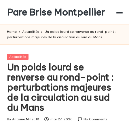
Pare Brise Montpellier
Skip
to
content
Home
Actualités
Un poids lourd se renverse au rond-point :
perturbations majeures de la circulation au sud du Mans
Posted
Actualités
in
Un poids lourd se
renverse au rond-point :
perturbations majeures
de la circulation au sud
du Mans
By
Antoine.Millet.18
mai 27, 2026
No Comments
Posted
by