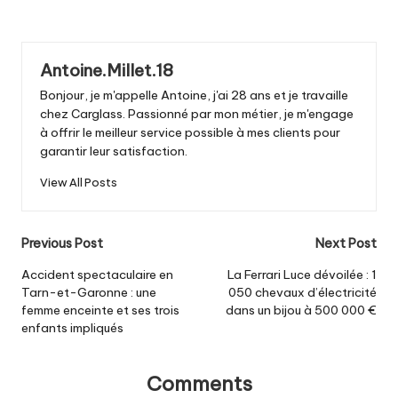
Antoine.Millet.18
Bonjour, je m'appelle Antoine, j'ai 28 ans et je travaille
chez Carglass. Passionné par mon métier, je m'engage
à offrir le meilleur service possible à mes clients pour
garantir leur satisfaction.
View All Posts
Post
Previous Post
Next Post
navigation
Accident spectaculaire en
La Ferrari Luce dévoilée : 1
Tarn-et-Garonne : une
050 chevaux d’électricité
femme enceinte et ses trois
dans un bijou à 500 000 €
enfants impliqués
Comments