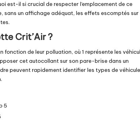
uoi est-il si crucial de respecter l’emplacement de ce
, sans un affichage adéquat, les effets escomptés sur 
ètes.
te Crit’Air ?
en fonction de leur polluation, où 1 représente les véhicu
apposer cet autocollant sur son pare-brise dans un
rdre peuvent rapidement identifier les types de véhicul
.
o 5
6