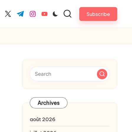
Subscribe
cebook.com
twitter.com
t.me
instagram.com
youtube.com
Archives
août 2026