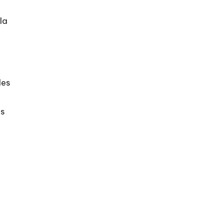
la
les
es