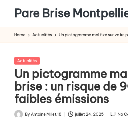
Pare Brise Montpelli
Skip
to
content
Home
Actualités
Un pictogramme mal fixé sur votre pa
Posted
Actualités
in
Un pictogramme mal 
brise : un risque de 
faibles émissions
By
Antoine.Millet.18
juillet 24, 2025
No C
Posted
by