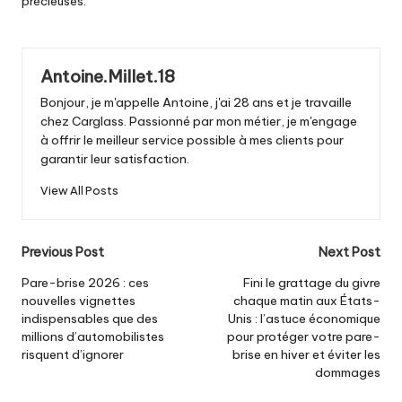
précieuses.
Antoine.Millet.18
Bonjour, je m'appelle Antoine, j'ai 28 ans et je travaille
chez Carglass. Passionné par mon métier, je m'engage
à offrir le meilleur service possible à mes clients pour
garantir leur satisfaction.
View All Posts
Post
Previous Post
Next Post
navigation
Pare-brise 2026 : ces
Fini le grattage du givre
nouvelles vignettes
chaque matin aux États-
indispensables que des
Unis : l’astuce économique
millions d’automobilistes
pour protéger votre pare-
risquent d’ignorer
brise en hiver et éviter les
dommages