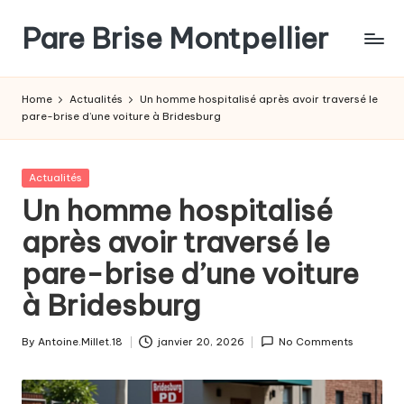
Pare Brise Montpellier
Skip
to
content
Home
Actualités
Un homme hospitalisé après avoir traversé le
pare-brise d’une voiture à Bridesburg
Posted
Actualités
in
Un homme hospitalisé
après avoir traversé le
pare-brise d’une voiture
à Bridesburg
By
Antoine.Millet.18
janvier 20, 2026
No Comments
Posted
by