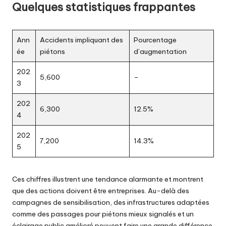
Quelques statistiques frappantes
Ann
Accidents impliquant des
Pourcentage
ée
piétons
d’augmentation
202
5,600
–
3
202
6,300
12.5%
4
202
7,200
14.3%
5
Ces chiffres illustrent une tendance alarmante et montrent
que des actions doivent être entreprises. Au-delà des
campagnes de sensibilisation, des infrastructures adaptées
comme des passages pour piétons mieux signalés et un
éclairage public amélioré peuvent faire une grande différence.