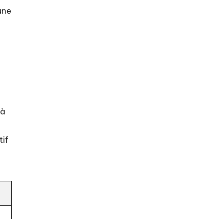
une
 à
tif