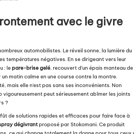
frontement avec le givre
ombreux automobilistes. Le réveil sonne, la lumière du
des températures négatives. En se dirigeant vers leur
 : le
pare-brise gelé
, recouvert d’un épais manteau de
 un matin calme en une course contre la montre.
ité, mais elle n’est pas sans ses inconvénients. Non
p vigoureusement peut sérieusement abîmer les joints
rs ?
ffût de solutions rapides et efficaces pour faire face à
spray dégivrant
proposé par Stokomani. Ce produit
mps, ce qui change totalement la donne pour tous ceux 