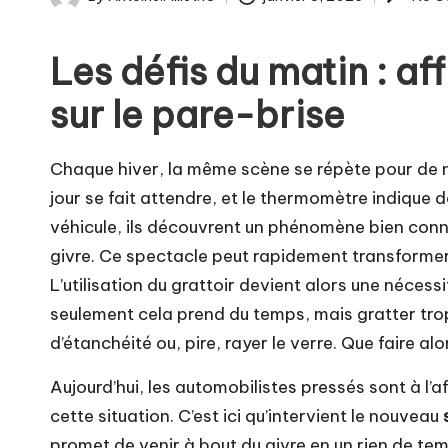
Posted
by
Les défis du matin : af
sur le pare-brise
Chaque hiver, la même scène se répète pour de n
jour se fait attendre, et le thermomètre indique 
véhicule, ils découvrent un phénomène bien connu
givre. Ce spectacle peut rapidement transformer
L’utilisation du grattoir devient alors une nécess
seulement cela prend du temps, mais gratter tro
d’étanchéité ou, pire, rayer le verre. Que faire alo
Aujourd’hui, les automobilistes pressés sont à l’a
cette situation. C’est ici qu’intervient le nouveau
promet de venir à bout du givre en un rien de te