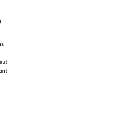
t
ns
eut
ant
s