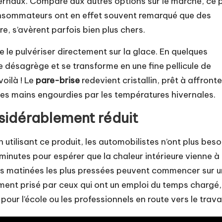
vernaux. Comparé aux autres options sur le marché, ce p
consommateurs ont en effet souvent remarqué que des
e, s’avèrent parfois bien plus chers.
de le pulvériser directement sur la glace. En quelques
se désagrège et se transforme en une fine pellicule de
oilà ! Le
pare-brise
redevient cristallin, prêt à affronte
, les mains engourdies par les températures hivernales.
sidérablement réduit
tilisant ce produit, les automobilistes n’ont plus beso
minutes pour espérer que la chaleur intérieure vienne à
les matinées les plus pressées peuvent commencer sur 
rement prisé par ceux qui ont un emploi du temps chargé,
our l’école ou les professionnels en route vers le travai