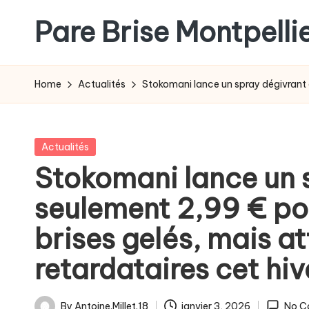
Pare Brise Montpelli
Skip
to
content
Home
Actualités
Stokomani lance un spray dégivrant à
Posted
Actualités
in
Stokomani lance un 
seulement 2,99 € po
brises gelés, mais a
retardataires cet hive
By
Antoine.Millet.18
janvier 3, 2026
No C