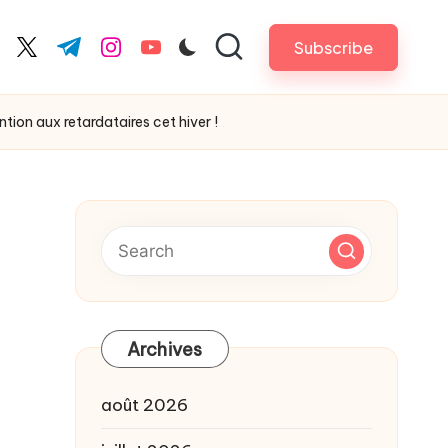
Subscribe
cebook.com
twitter.com
t.me
instagram.com
youtube.com
ion aux retardataires cet hiver !
Archives
août 2026