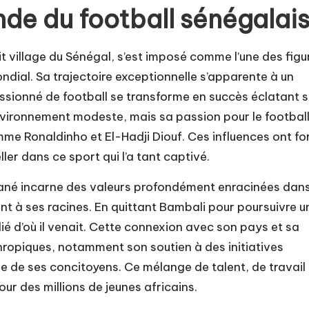
de du football sénégalai
it village du Sénégal, s’est imposé comme l’une des figu
ndial. Sa trajectoire exceptionnelle s’apparente à un
assionné de football se transforme en succès éclatant s
nvironnement modeste, mais sa passion pour le footbal
mme Ronaldinho et El-Hadji Diouf. Ces influences ont fo
ler dans ce sport qui l’a tant captivé.
 Mané incarne des valeurs profondément enracinées dan
ement à ses racines. En quittant Bambali pour poursuivre u
blié d’où il venait. Cette connexion avec son pays et sa
ropiques, notamment son soutien à des initiatives
vie de ses concitoyens. Ce mélange de talent, de travail
ur des millions de jeunes africains.