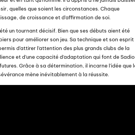
oueur et en tant qu’homme. Il a appris à ne jamais baisse
ssir, quelles que soient les circonstances. Chaque
ssage, de croissance et d’affirmation de soi.
é un tournant décisif. Bien que ses débuts aient été
piers pour améliorer son jeu. Sa technique et son esprit
permis d’attirer l’attention des plus grands clubs de la
ience et d’une capacité d’adaptation qui font de Sadio
tures. Grâce à sa détermination, il incarne l’idée que l
sévérance mène inévitablement à la réussite.