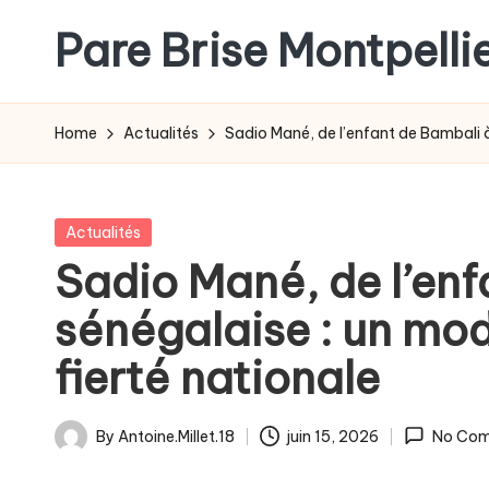
Pare Brise Montpelli
Skip
to
content
Home
Actualités
Sadio Mané, de l’enfant de Bambali à
Posted
Actualités
in
Sadio Mané, de l’enf
sénégalaise : un mod
fierté nationale
By
Antoine.Millet.18
juin 15, 2026
No Co
Posted
by