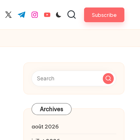
Subscribe
cebook.com
twitter.com
t.me
instagram.com
youtube.com
Archives
août 2026