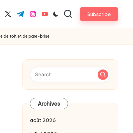
Subscribe
cebook.com
twitter.com
t.me
instagram.com
youtube.com
e de toit et de pare-brise
Archives
août 2026