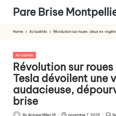
Pare Brise Montpelli
Skip
to
content
Home
Actualités
Révolution sur roues : deux ex-ingén
Posted
Actualités
in
Révolution sur roues
Tesla dévoilent une v
audacieuse, dépourv
brise
By
Antoine.Millet.18
novembre 7, 2025
N