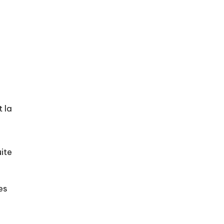
 la
ite
es