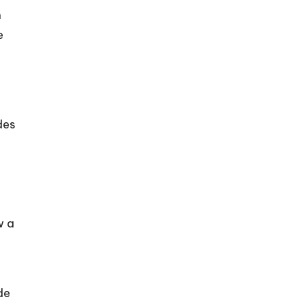
n
e
des
w a
de