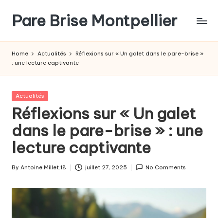
Pare Brise Montpellier
Skip
to
content
Home
Actualités
Réflexions sur « Un galet dans le pare-brise »
: une lecture captivante
Posted
Actualités
in
Réflexions sur « Un galet
dans le pare-brise » : une
lecture captivante
By
Antoine.Millet.18
juillet 27, 2025
No Comments
Posted
by