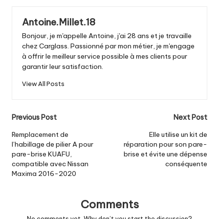
Antoine.Millet.18
Bonjour, je m'appelle Antoine, j'ai 28 ans et je travaille
chez Carglass. Passionné par mon métier, je m'engage
à offrir le meilleur service possible à mes clients pour
garantir leur satisfaction.
View All Posts
Post
Previous Post
Next Post
navigation
Remplacement de
Elle utilise un kit de
l’habillage de pilier A pour
réparation pour son pare-
pare-brise KUAFU,
brise et évite une dépense
compatible avec Nissan
conséquente
Maxima 2016-2020
Comments
No comments yet. Why don’t you start the discussion?