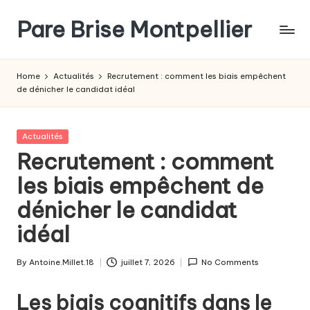
Pare Brise Montpellier
Skip
to
content
Home
Actualités
Recrutement : comment les biais empêchent
de dénicher le candidat idéal
Posted
Actualités
in
Recrutement : comment
les biais empêchent de
dénicher le candidat
idéal
By
Antoine.Millet.18
juillet 7, 2026
No Comments
Posted
by
Les biais cognitifs dans le