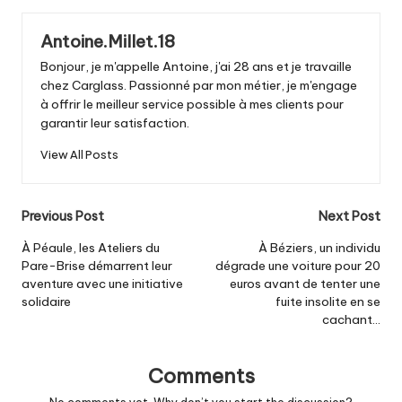
Antoine.Millet.18
Bonjour, je m'appelle Antoine, j'ai 28 ans et je travaille
chez Carglass. Passionné par mon métier, je m'engage
à offrir le meilleur service possible à mes clients pour
garantir leur satisfaction.
View All Posts
Post
Previous Post
Next Post
navigation
À Péaule, les Ateliers du
À Béziers, un individu
Pare-Brise démarrent leur
dégrade une voiture pour 20
aventure avec une initiative
euros avant de tenter une
solidaire
fuite insolite en se
cachant…
Comments
No comments yet. Why don’t you start the discussion?