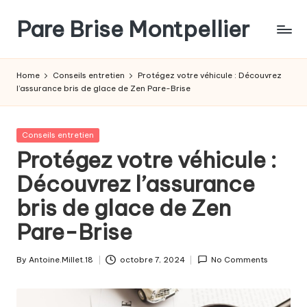
Pare Brise Montpellier
Skip
to
content
Home
Conseils entretien
Protégez votre véhicule : Découvrez
l’assurance bris de glace de Zen Pare-Brise
Posted
Conseils entretien
in
Protégez votre véhicule :
Découvrez l’assurance
bris de glace de Zen
Pare-Brise
By
Antoine.Millet.18
octobre 7, 2024
No Comments
Posted
by