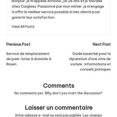
Bonjour, je m'appelle Antoine, j'ai 28 ans et je travaille
chez Carglass. Passionné par mon métier, je m'engage
à offrir le meilleur service possible à mes clients pour
garantir leur satisfaction.
View All Posts
Post
Previous Post
Next Post
navigation
Service de remplacement
Guide essentiel pour la
de pare-brise à domicile à
réparation d’une vitre de
Rouen
voiture : informations et
conseils pratiques
Comments
No comments yet. Why don’t you start the discussion?
Laisser un commentaire
Votre adresse e-mail ne sera pas publiée.
Les champs