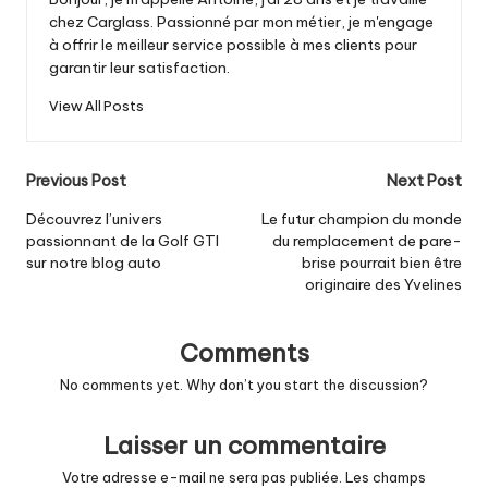
chez Carglass. Passionné par mon métier, je m'engage
à offrir le meilleur service possible à mes clients pour
garantir leur satisfaction.
View All Posts
Post
Previous Post
Next Post
navigation
Découvrez l’univers
Le futur champion du monde
passionnant de la Golf GTI
du remplacement de pare-
sur notre blog auto
brise pourrait bien être
originaire des Yvelines
Comments
No comments yet. Why don’t you start the discussion?
Laisser un commentaire
Votre adresse e-mail ne sera pas publiée.
Les champs