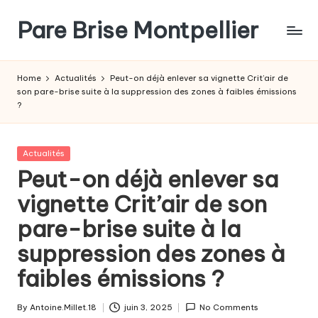
Pare Brise Montpellier
Skip
to
content
Home
Actualités
Peut-on déjà enlever sa vignette Crit’air de
son pare-brise suite à la suppression des zones à faibles émissions
?
Posted
Actualités
in
Peut-on déjà enlever sa
vignette Crit’air de son
pare-brise suite à la
suppression des zones à
faibles émissions ?
By
Antoine.Millet.18
juin 3, 2025
No Comments
Posted