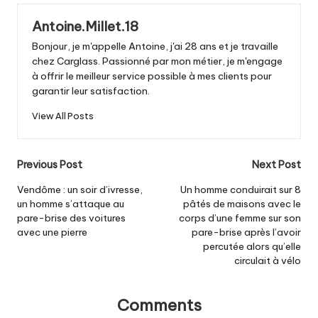
Antoine.Millet.18
Bonjour, je m'appelle Antoine, j'ai 28 ans et je travaille
chez Carglass. Passionné par mon métier, je m'engage
à offrir le meilleur service possible à mes clients pour
garantir leur satisfaction.
View All Posts
Post
Previous Post
Next Post
navigation
Vendôme : un soir d’ivresse,
Un homme conduirait sur 8
un homme s’attaque au
pâtés de maisons avec le
pare-brise des voitures
corps d’une femme sur son
avec une pierre
pare-brise après l’avoir
percutée alors qu’elle
circulait à vélo
Comments