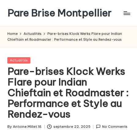
Pare Brise Montpellier
Skip
to
content
Home
Actualités
Pare-brises Klock Werks Flare pour Indian
Chieftain et Roadmaster : Performance et Style au Rendez-vous
Posted
Actualités
in
Pare-brises Klock Werks
Flare pour Indian
Chieftain et Roadmaster :
Performance et Style au
Rendez-vous
By
Antoine.Millet.18
septembre 22, 2025
No Comments
Posted
by