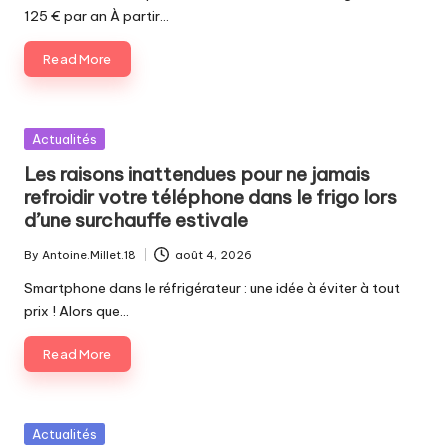
125 € par an À partir…
Read More
Posted
Actualités
in
Les raisons inattendues pour ne jamais
refroidir votre téléphone dans le frigo lors
d’une surchauffe estivale
By
Antoine.Millet.18
août 4, 2026
Posted
by
Smartphone dans le réfrigérateur : une idée à éviter à tout
prix ! Alors que…
Read More
Posted
Actualités