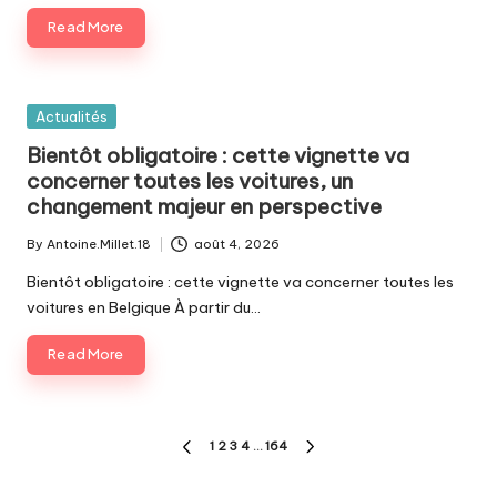
Read More
Posted
Actualités
in
Bientôt obligatoire : cette vignette va
concerner toutes les voitures, un
changement majeur en perspective
By
Antoine.Millet.18
août 4, 2026
Posted
by
Bientôt obligatoire : cette vignette va concerner toutes les
voitures en Belgique À partir du…
Read More
Pagination
1
2
3
4
…
164
PREVIOUS
NEXT
des
PAGE
PAGE