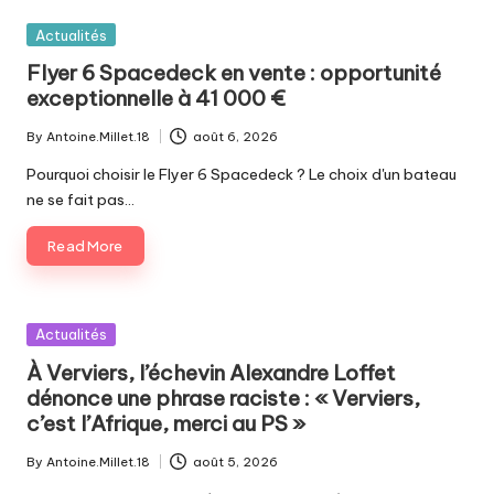
Posted
Actualités
in
Flyer 6 Spacedeck en vente : opportunité
exceptionnelle à 41 000 €
By
Antoine.Millet.18
août 6, 2026
Posted
by
Pourquoi choisir le Flyer 6 Spacedeck ? Le choix d'un bateau
ne se fait pas…
Read More
Posted
Actualités
in
À Verviers, l’échevin Alexandre Loffet
dénonce une phrase raciste : « Verviers,
c’est l’Afrique, merci au PS »
By
Antoine.Millet.18
août 5, 2026
Posted
by