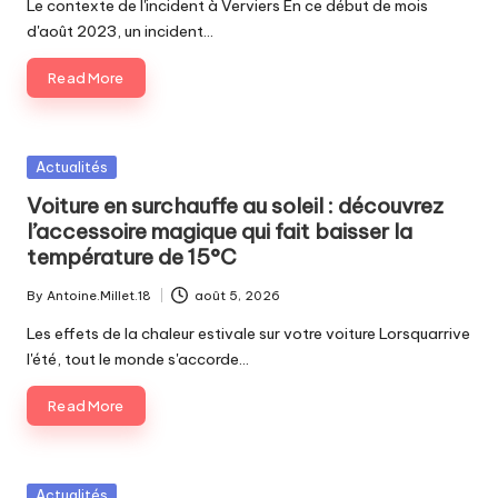
Le contexte de l'incident à Verviers En ce début de mois
d'août 2023, un incident…
Read More
Posted
Actualités
in
Voiture en surchauffe au soleil : découvrez
l’accessoire magique qui fait baisser la
température de 15°C
By
Antoine.Millet.18
août 5, 2026
Posted
by
Les effets de la chaleur estivale sur votre voiture Lorsquarrive
l'été, tout le monde s'accorde…
Read More
Posted
Actualités