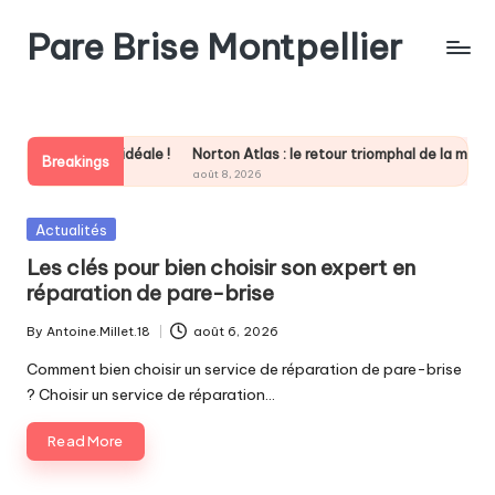
Pare Brise Montpellier
Skip
to
content
la solution idéale !
Norton Atlas : le retour triomphal de la moto tous t
Breakings
août 8, 2026
Posted
Actualités
in
Les clés pour bien choisir son expert en
réparation de pare-brise
By
Antoine.Millet.18
août 6, 2026
Posted
by
Comment bien choisir un service de réparation de pare-brise
? Choisir un service de réparation…
Read More