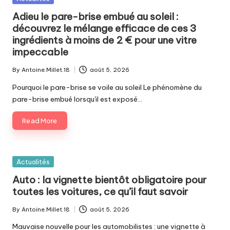
in
Adieu le pare-brise embué au soleil :
découvrez le mélange efficace de ces 3
ingrédients à moins de 2 € pour une vitre
impeccable
By
Antoine.Millet.18
août 5, 2026
Posted
by
Pourquoi le pare-brise se voile au soleil Le phénomène du
pare-brise embué lorsqu'il est exposé…
Read More
Posted
Actualités
in
Auto : la vignette bientôt obligatoire pour
toutes les voitures, ce qu’il faut savoir
By
Antoine.Millet.18
août 5, 2026
Posted
by
Mauvaise nouvelle pour les automobilistes : une vignette à