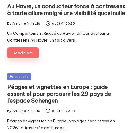
in
Au Havre, un conducteur fonce à contresens
à toute allure malgré une visibilité quasi nulle
By
Antoine.Millet.18
août 4, 2026
Posted
by
Un Comportement Risqué au Havre : Un Conducteur à
Contresens Au Havre, un fait divers…
Read More
Posted
Actualités
in
Péages et vignettes en Europe : guide
essentiel pour parcourir les 29 pays de
l’espace Schengen
By
Antoine.Millet.18
août 4, 2026
Posted
by
Péages et vignettes en Europe : voyagez sans stress en
2026 La traversée de l'Europe…