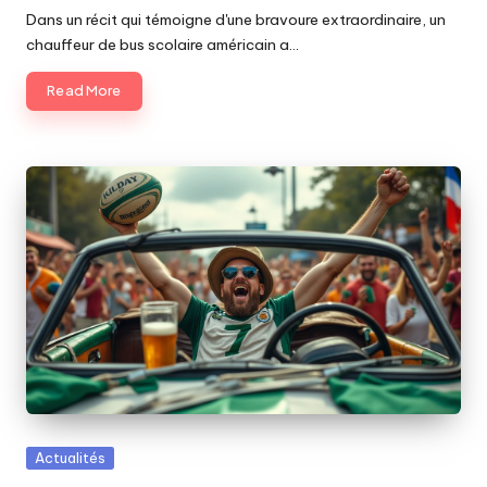
by
Dans un récit qui témoigne d'une bravoure extraordinaire, un
chauffeur de bus scolaire américain a…
Read More
Posted
Actualités
in