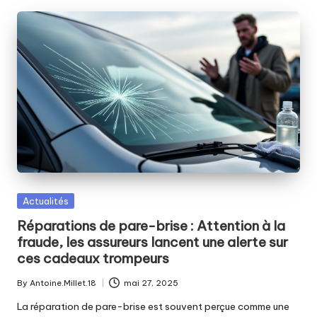
Posted
Actualités
in
Réparations de pare-brise : Attention à la
fraude, les assureurs lancent une alerte sur
ces cadeaux trompeurs
By
Antoine.Millet.18
mai 27, 2025
Posted
by
La réparation de pare-brise est souvent perçue comme une