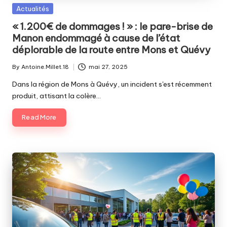
Posted
Actualités
in
« 1.200€ de dommages ! » : le pare-brise de
Manon endommagé à cause de l’état
déplorable de la route entre Mons et Quévy
By
Antoine.Millet.18
mai 27, 2025
Posted
by
Dans la région de Mons à Quévy, un incident s'est récemment
produit, attisant la colère…
Read More