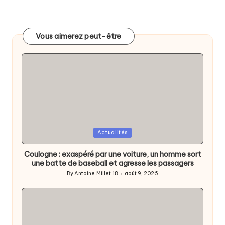
Vous aimerez peut-être
Posted
Actualités
in
Coulogne : exaspéré par une voiture, un homme sort
une batte de baseball et agresse les passagers
By
Antoine.Millet.18
août 9, 2026
Posted
by