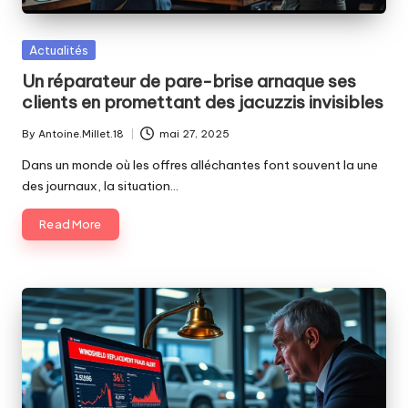
Posted
Actualités
in
Un réparateur de pare-brise arnaque ses
clients en promettant des jacuzzis invisibles
By
Antoine.Millet.18
mai 27, 2025
Posted
by
Dans un monde où les offres alléchantes font souvent la une
des journaux, la situation…
Read More