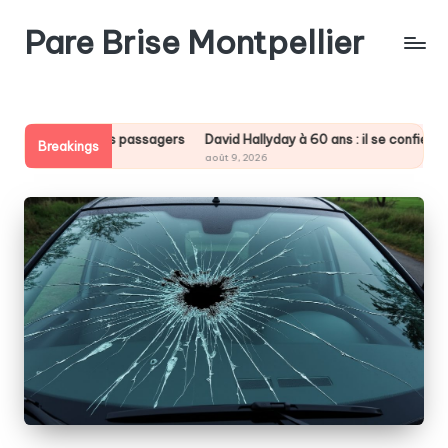
Pare Brise Montpellier
Skip
to
content
es passagers
David Hallyday à 60 ans : il se confie enfin sur une blessu
Breakings
août 9, 2026