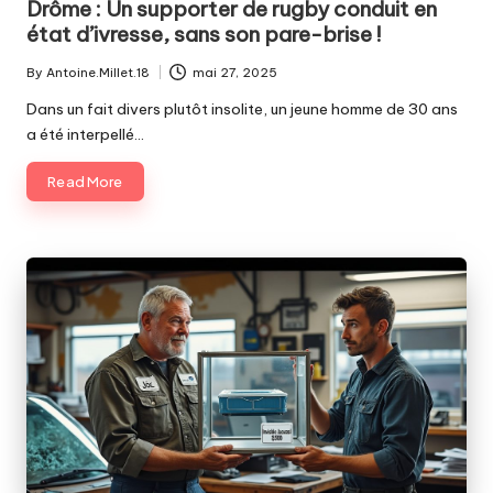
Drôme : Un supporter de rugby conduit en
état d’ivresse, sans son pare-brise !
By
Antoine.Millet.18
mai 27, 2025
Posted
by
Dans un fait divers plutôt insolite, un jeune homme de 30 ans
a été interpellé…
Read More