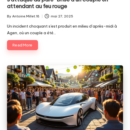
attendant au feu rouge
By
Antoine.Millet.18
mai 27, 2025
Posted
by
Un incident choquant s'est produit en milieu d’après-midi à
Agen, où un couple a été…
Read More