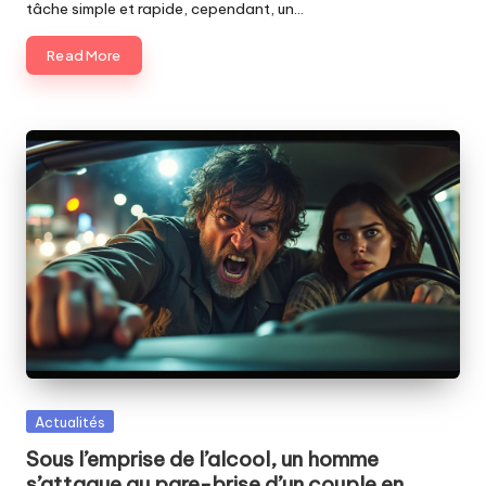
tâche simple et rapide, cependant, un…
Read More
Posted
Actualités
in
Sous l’emprise de l’alcool, un homme
s’attaque au pare-brise d’un couple en