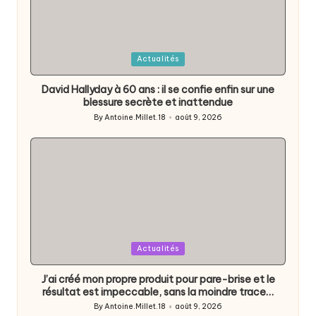
Posted
Actualités
in
David Hallyday à 60 ans : il se confie enfin sur une
blessure secrète et inattendue
By
Antoine.Millet.18
août 9, 2026
Posted
by
Posted
Actualités
in
J’ai créé mon propre produit pour pare-brise et le
résultat est impeccable, sans la moindre trace…
By
Antoine.Millet.18
août 9, 2026
Posted