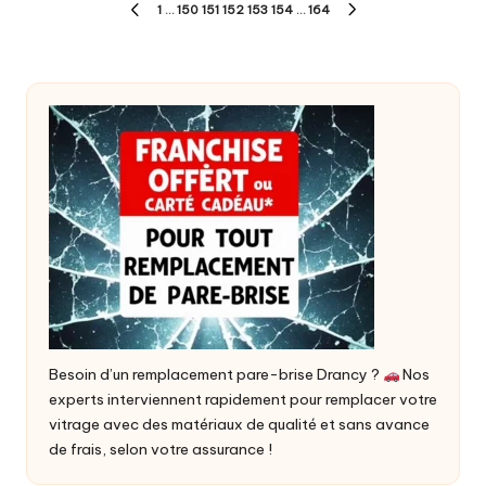
Pagination
1
…
150
151
152
153
154
…
164
PREVIOUS
NEXT
des
PAGE
PAGE
publications
Besoin d’un
remplacement pare-brise Drancy
?
Nos
experts interviennent rapidement pour remplacer votre
vitrage avec des matériaux de qualité et sans avance
de frais, selon votre assurance !