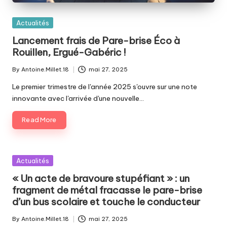
Posted
Actualités
in
Lancement frais de Pare-brise Éco à
Rouillen, Ergué-Gabéric !
By
Antoine.Millet.18
mai 27, 2025
Posted
by
Le premier trimestre de l'année 2025 s'ouvre sur une note
innovante avec l'arrivée d'une nouvelle…
Read More
Posted
Actualités
in
« Un acte de bravoure stupéfiant » : un
fragment de métal fracasse le pare-brise
d’un bus scolaire et touche le conducteur
By
Antoine.Millet.18
mai 27, 2025
Posted