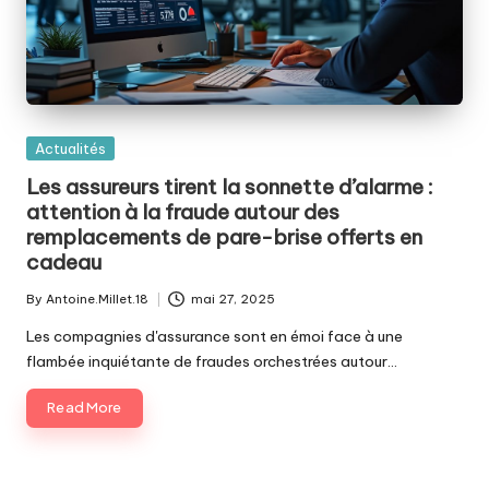
Posted
Actualités
in
Les assureurs tirent la sonnette d’alarme :
attention à la fraude autour des
remplacements de pare-brise offerts en
cadeau
By
Antoine.Millet.18
mai 27, 2025
Posted
by
Les compagnies d'assurance sont en émoi face à une
flambée inquiétante de fraudes orchestrées autour…
Read More