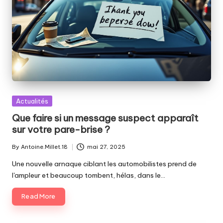
Posted
Actualités
in
Que faire si un message suspect apparaît
sur votre pare-brise ?
By
Antoine.Millet.18
mai 27, 2025
Posted
by
Une nouvelle arnaque ciblant les automobilistes prend de
l'ampleur et beaucoup tombent, hélas, dans le…
Read More