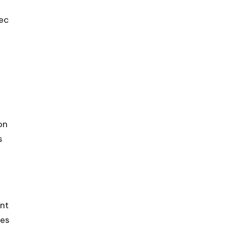
r
vec
on
s
ent
tes