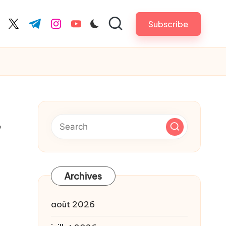
Subscribe
cebook.com
twitter.com
t.me
instagram.com
youtube.com
r
Archives
août 2026