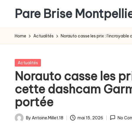
Pare Brise Montpelli
Skip
to
content
Home
Actualités
Norauto casse les prix : l’incroyabl
Posted
Actualités
in
Norauto casse les prix
cette dashcam Garmi
portée
By
Antoine.Millet.18
mai 15, 2026
No Co
Posted
by