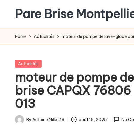
Pare Brise Montpelli
Skip
to
content
Home
Actualités
moteur de pompe de lave-glace po
Posted
Actualités
in
moteur de pompe de
brise CAPQX 76806 
013
By
Antoine.Millet.18
août 18, 2025
No C
Posted
by