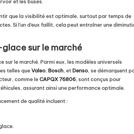
rvoir et les buses.
r que la visibilité est optimale, surtout par temps de
tes. Si l’un d’eux faillit, cela peut entraîner une diminut
-glace sur le marché
ce sur le marché. Parmi eux, les modèles universels
s telles que
Valeo
,
Bosch
, et
Denso
, se démarquent p
ructeur, comme le
CAPQX 76806
, sont conçus pour
véhicules, assurant ainsi une performance optimale.
ement de qualité incluent :
glace.