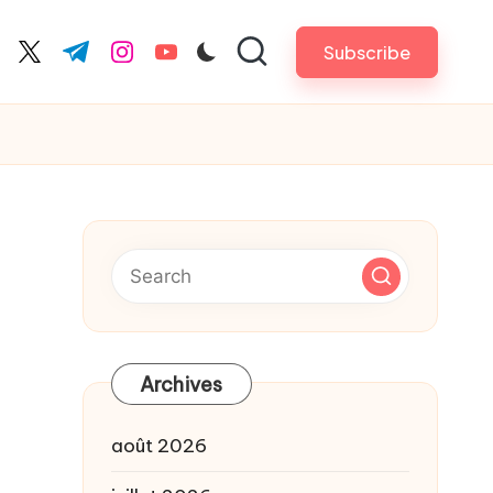
Subscribe
cebook.com
twitter.com
t.me
instagram.com
youtube.com
Archives
août 2026