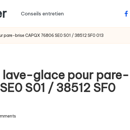
er
Conseils entretien
fa
ur pare-brise CAPQX 76806 SE0 S01 / 38512 SF0 013
 lave-glace pour pare-
SE0 S01 / 38512 SF0
omments