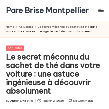
Pare Brise Montpellier
Skip
to
content
Home
Actualités
Le secret méconnu du sachet de thé dans
votre voiture : une astuce ingénieuse à découvrir absolument
Posted
Actualités
in
Le secret méconnu du
sachet de thé dans votre
voiture : une astuce
ingénieuse à découvrir
absolument
By
Antoine.Millet.18
janvier 2, 2026
No Comments
Posted
by