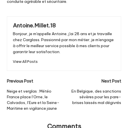
conduite agréable et sécuritaire.
Antoine.Millet.18
Bonjour, je m'appelle Antoine, j'ai 28 ans et je travaille
chez Carglass. Passionné par mon métier, je m'engage
à offrir le meilleur service possible à mes clients pour
garantir leur satisfaction.
View All Posts
Post
Previous Post
Next Post
navigation
Neige et verglas : Météo
En Belgique, des sanctions
France place l’Orne, le
sévères pour les pare-
Calvados, l’Eure et la Seine-
brises laissés mal dégivrés
Maritime en vigilance jaune
Comments