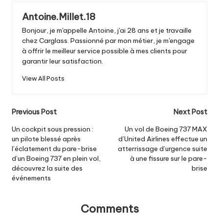
Antoine.Millet.18
Bonjour, je m'appelle Antoine, j'ai 28 ans et je travaille
chez Carglass. Passionné par mon métier, je m'engage
à offrir le meilleur service possible à mes clients pour
garantir leur satisfaction.
View All Posts
Post
Previous Post
Next Post
navigation
Un cockpit sous pression :
Un vol de Boeing 737 MAX
un pilote blessé après
d’United Airlines effectue un
l’éclatement du pare-brise
atterrissage d’urgence suite
d’un Boeing 737 en plein vol,
à une fissure sur le pare-
découvrez la suite des
brise
événements
Comments