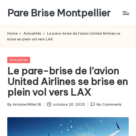
Pare Brise Montpellier
Skip
to
content
Home
Actualités
Le pare-brise de l’avion United Airlines se
brise en plein vol vers LAX
Posted
Actualités
in
Le pare-brise de l’avion
United Airlines se brise en
plein vol vers LAX
By
Antoine.Millet.18
octobre 20, 2025
No Comments
Posted
by