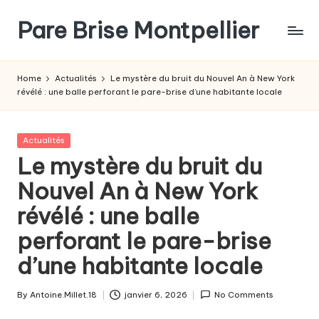
Pare Brise Montpellier
Skip
to
content
Home
Actualités
Le mystère du bruit du Nouvel An à New York
révélé : une balle perforant le pare-brise d’une habitante locale
Posted
Actualités
in
Le mystère du bruit du
Nouvel An à New York
révélé : une balle
perforant le pare-brise
d’une habitante locale
By
Antoine.Millet.18
janvier 6, 2026
No Comments
Posted
by