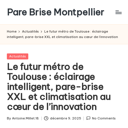
Pare Brise Montpellier
Skip
to
content
Home
Actualités
Le futur métro de Toulouse : éclairage
intelligent, pare-brise XXL et climatisation au cœur de l’innovation
Posted
Actualités
in
Le futur métro de
Toulouse : éclairage
intelligent, pare-brise
XXL et climatisation au
cœur de l’innovation
By
Antoine.Millet.18
décembre 9, 2025
No Comments
Posted
by