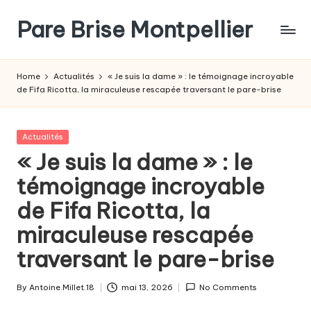
Pare Brise Montpellier
Skip
to
content
Home
Actualités
« Je suis la dame » : le témoignage incroyable
de Fifa Ricotta, la miraculeuse rescapée traversant le pare-brise
Posted
Actualités
in
« Je suis la dame » : le
témoignage incroyable
de Fifa Ricotta, la
miraculeuse rescapée
traversant le pare-brise
By
Antoine.Millet.18
mai 13, 2026
No Comments
Posted
by