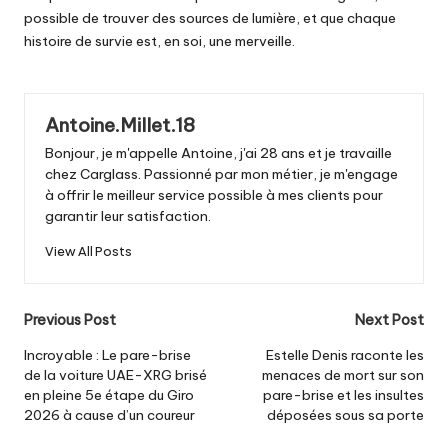
possible de trouver des sources de lumière, et que chaque
histoire de survie est, en soi, une merveille.
Antoine.Millet.18
Bonjour, je m'appelle Antoine, j'ai 28 ans et je travaille
chez Carglass. Passionné par mon métier, je m'engage
à offrir le meilleur service possible à mes clients pour
garantir leur satisfaction.
View All Posts
Post
Previous Post
Next Post
navigation
Incroyable : Le pare-brise
Estelle Denis raconte les
de la voiture UAE-XRG brisé
menaces de mort sur son
en pleine 5e étape du Giro
pare-brise et les insultes
2026 à cause d’un coureur
déposées sous sa porte