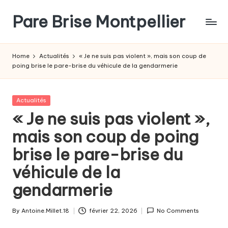
Pare Brise Montpellier
Skip
to
content
Home
Actualités
« Je ne suis pas violent », mais son coup de
poing brise le pare-brise du véhicule de la gendarmerie
Posted
Actualités
in
« Je ne suis pas violent »,
mais son coup de poing
brise le pare-brise du
véhicule de la
gendarmerie
By
Antoine.Millet.18
février 22, 2026
No Comments
Posted
by