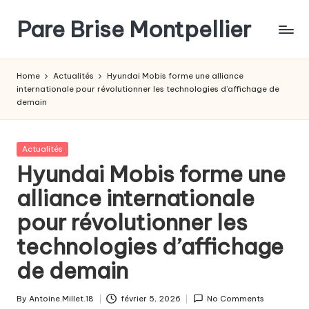
Pare Brise Montpellier
Skip
to
content
Home
Actualités
Hyundai Mobis forme une alliance
internationale pour révolutionner les technologies d’affichage de
demain
Posted
Actualités
in
Hyundai Mobis forme une
alliance internationale
pour révolutionner les
technologies d’affichage
de demain
By
Antoine.Millet.18
février 5, 2026
No Comments
Posted