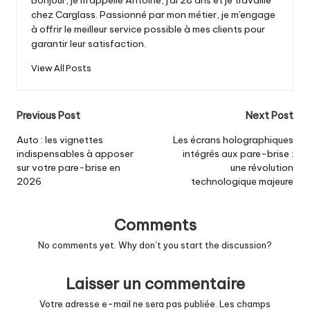
Bonjour, je m'appelle Antoine, j'ai 28 ans et je travaille
chez Carglass. Passionné par mon métier, je m'engage
à offrir le meilleur service possible à mes clients pour
garantir leur satisfaction.
View All Posts
Post
Previous Post
Next Post
navigation
Auto : les vignettes
Les écrans holographiques
indispensables à apposer
intégrés aux pare-brise :
sur votre pare-brise en
une révolution
2026
technologique majeure
Comments
No comments yet. Why don’t you start the discussion?
Laisser un commentaire
Votre adresse e-mail ne sera pas publiée.
Les champs