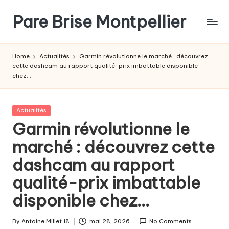
Pare Brise Montpellier
Skip
to
content
Home
Actualités
Garmin révolutionne le marché : découvrez
cette dashcam au rapport qualité-prix imbattable disponible
chez…
Posted
Actualités
in
Garmin révolutionne le
marché : découvrez cette
dashcam au rapport
qualité-prix imbattable
disponible chez…
By
Antoine.Millet.18
mai 28, 2026
No Comments
Posted