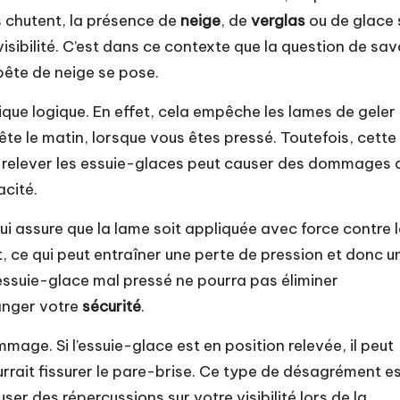
s chutent, la présence de
neige
, de
verglas
ou de glace 
sibilité. C’est dans ce contexte que la question de sav
pête de neige se pose.
que logique. En effet, cela empêche les lames de geler 
tête le matin, lorsque vous êtes pressé. Toutefois, cette
, relever les essuie-glaces peut causer des dommages 
acité.
i assure que la lame soit appliquée avec force contre l
rt, ce qui peut entraîner une perte de pression et donc u
n essuie-glace mal pressé ne pourra pas éliminer
anger votre
sécurité
.
mage. Si l’essuie-glace est en position relevée, il peut
rrait fissurer le pare-brise. Ce type de désagrément e
r des répercussions sur votre visibilité lors de la