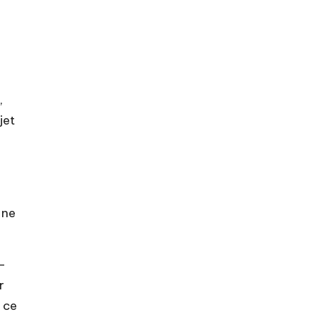
,
jet
 ne
-
r
 ce