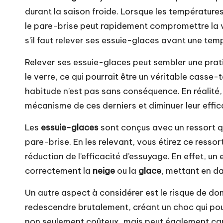
durant la saison froide. Lorsque les température
le pare-brise peut rapidement compromettre la vi
s’il faut relever ses essuie-glaces avant une tem
Relever ses essuie-glaces peut sembler une prati
le verre, ce qui pourrait être un véritable casse-
habitude n’est pas sans conséquence. En réalité
mécanisme de ces derniers et diminuer leur effic
Les
essuie-glaces
sont conçus avec un ressort qu
pare-brise. En les relevant, vous étirez ce resso
réduction de l’efficacité d’essuyage. En effet, u
correctement la
neige
ou la
glace
, mettant en d
Un autre aspect à considérer est le risque de dom
redescendre brutalement, créant un choc qui pou
non seulement coûteux, mais peut également cause