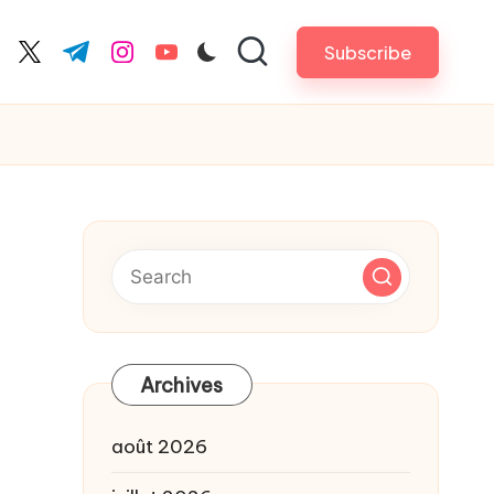
Subscribe
cebook.com
twitter.com
t.me
instagram.com
youtube.com
Archives
août 2026