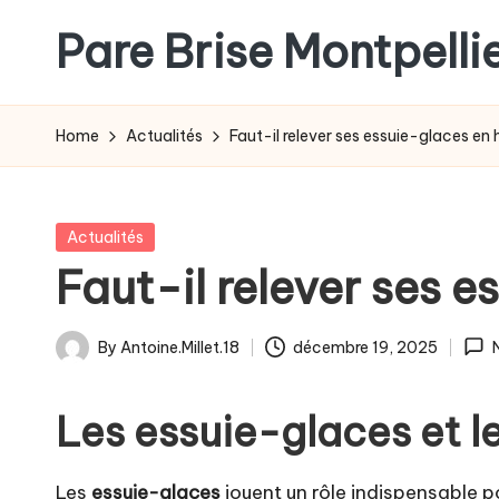
Pare Brise Montpelli
Skip
to
content
Home
Actualités
Faut-il relever ses essuie-glaces en h
Posted
Actualités
in
Faut-il relever ses e
By
Antoine.Millet.18
décembre 19, 2025
Posted
by
Les essuie-glaces et le
Les
essuie-glaces
jouent un rôle indispensable p