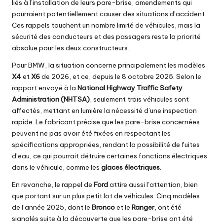
liés à l’installation de leurs pare-brise, amendements qui
pourraient potentiellement causer des situations d’accident.
Ces rappels touchent un nombre limité de véhicules, mais la
sécurité des conducteurs et des passagers reste la priorité
absolue pour les deux constructeurs.
Pour BMW, la situation concerne principalement les modèles
X4
et
X6
de 2026, et ce, depuis le 8 octobre 2025. Selon le
rapport envoyé à la
National Highway Traffic Safety
Administration (NHTSA)
, seulement trois véhicules sont
affectés, mettant en lumière la nécessité d’une inspection
rapide. Le fabricant précise que les pare-brise concernées
peuvent ne pas avoir été fixées en respectant les
spécifications appropriées, rendant la possibilité de fuites
d’eau, ce qui pourrait détruire certaines fonctions électriques
dans le véhicule, comme les
glaces électriques
.
En revanche, le rappel de
Ford
attire aussi l’attention, bien
que portant sur un plus petit lot de véhicules. Cinq modèles
de l’année 2025, dont le
Bronco
et le
Ranger
, ont été
signalés suite à la découverte que les pare-brise ont été