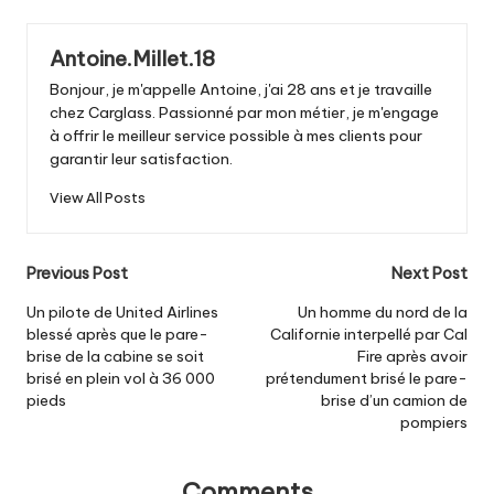
Antoine.Millet.18
Bonjour, je m'appelle Antoine, j'ai 28 ans et je travaille
chez Carglass. Passionné par mon métier, je m'engage
à offrir le meilleur service possible à mes clients pour
garantir leur satisfaction.
View All Posts
Post
Previous Post
Next Post
navigation
Un pilote de United Airlines
Un homme du nord de la
blessé après que le pare-
Californie interpellé par Cal
brise de la cabine se soit
Fire après avoir
brisé en plein vol à 36 000
prétendument brisé le pare-
pieds
brise d’un camion de
pompiers
Comments