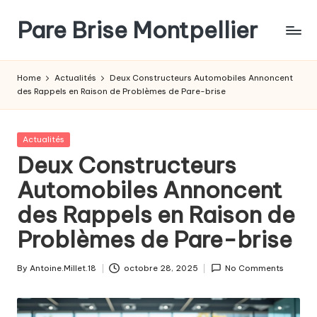
Pare Brise Montpellier
Skip
to
content
Home
Actualités
Deux Constructeurs Automobiles Annoncent
des Rappels en Raison de Problèmes de Pare-brise
Posted
Actualités
in
Deux Constructeurs
Automobiles Annoncent
des Rappels en Raison de
Problèmes de Pare-brise
By
Antoine.Millet.18
octobre 28, 2025
No Comments
Posted
by