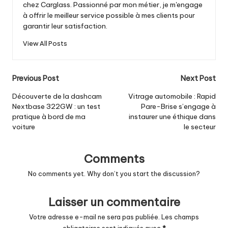
chez Carglass. Passionné par mon métier, je m'engage
à offrir le meilleur service possible à mes clients pour
garantir leur satisfaction.
View All Posts
Post
Previous Post
Next Post
navigation
Découverte de la dashcam
Vitrage automobile : Rapid
Nextbase 322GW : un test
Pare-Brise s’engage à
pratique à bord de ma
instaurer une éthique dans
voiture
le secteur
Comments
No comments yet. Why don’t you start the discussion?
Laisser un commentaire
Votre adresse e-mail ne sera pas publiée.
Les champs
obligatoires sont indiqués avec
*