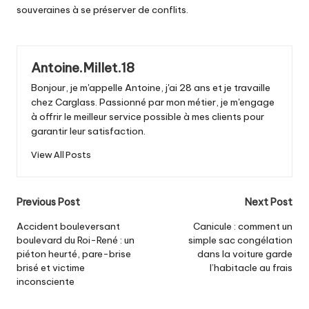
souveraines à se préserver de conflits.
Antoine.Millet.18
Bonjour, je m'appelle Antoine, j'ai 28 ans et je travaille
chez Carglass. Passionné par mon métier, je m'engage
à offrir le meilleur service possible à mes clients pour
garantir leur satisfaction.
View All Posts
Post
Previous Post
Next Post
navigation
Accident bouleversant
Canicule : comment un
boulevard du Roi-René : un
simple sac congélation
piéton heurté, pare-brise
dans la voiture garde
brisé et victime
l’habitacle au frais
inconsciente