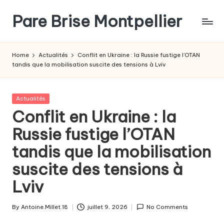
Pare Brise Montpellier
Skip
to
content
Home
Actualités
Conflit en Ukraine : la Russie fustige l’OTAN
tandis que la mobilisation suscite des tensions à Lviv
Posted
Actualités
in
Conflit en Ukraine : la
Russie fustige l’OTAN
tandis que la mobilisation
suscite des tensions à
Lviv
By
Antoine.Millet.18
juillet 9, 2026
No Comments
Posted
by