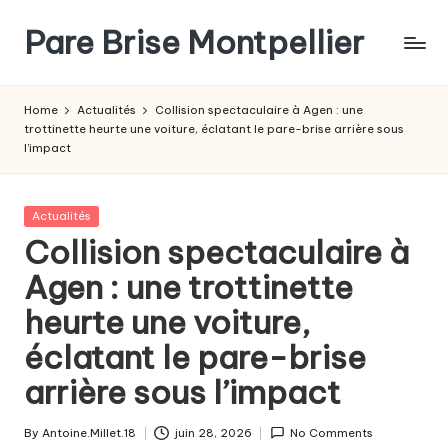
Pare Brise Montpellier
Skip
to
content
Home
Actualités
Collision spectaculaire à Agen : une
trottinette heurte une voiture, éclatant le pare-brise arrière sous
l’impact
Posted
Actualités
in
Collision spectaculaire à
Agen : une trottinette
heurte une voiture,
éclatant le pare-brise
arrière sous l’impact
By
Antoine.Millet.18
juin 28, 2026
No Comments
Posted