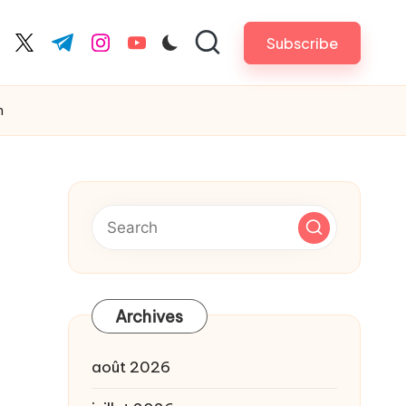
Subscribe
cebook.com
twitter.com
t.me
instagram.com
youtube.com
n
Archives
août 2026