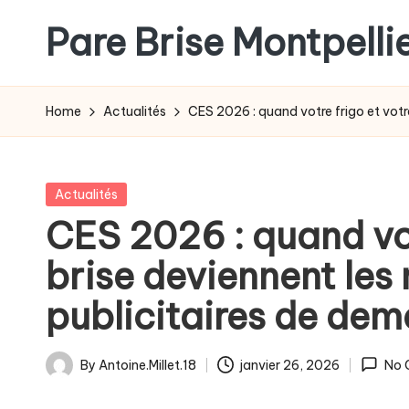
Pare Brise Montpelli
Skip
to
content
Home
Actualités
CES 2026 : quand votre frigo et vot
Posted
Actualités
in
CES 2026 : quand vot
brise deviennent le
publicitaires de dem
By
Antoine.Millet.18
janvier 26, 2026
No 
Posted
by