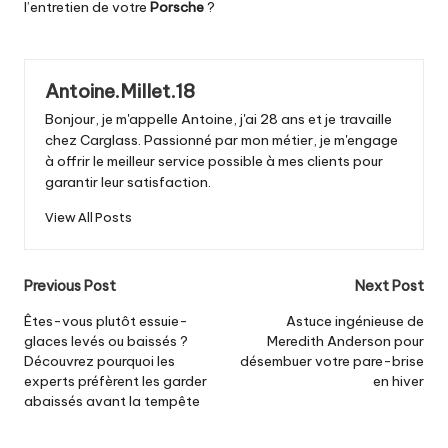
l’entretien de votre
Porsche
?
Antoine.Millet.18
Bonjour, je m'appelle Antoine, j'ai 28 ans et je travaille
chez Carglass. Passionné par mon métier, je m'engage
à offrir le meilleur service possible à mes clients pour
garantir leur satisfaction.
View All Posts
Post
Previous Post
Next Post
navigation
Êtes-vous plutôt essuie-
Astuce ingénieuse de
glaces levés ou baissés ?
Meredith Anderson pour
Découvrez pourquoi les
désembuer votre pare-brise
experts préfèrent les garder
en hiver
abaissés avant la tempête