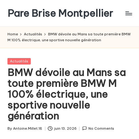
Pare Brise Montpellier
Skip
to
content
Home
Actualités
BMW dévoile au Mans sa toute première BMW
M 100% électrique, une sportive nouvelle génération
Posted
Actualités
in
BMW dévoile au Mans sa
toute première BMW M
100% électrique, une
sportive nouvelle
génération
By
Antoine.Millet.18
juin 13, 2026
No Comments
Posted
by