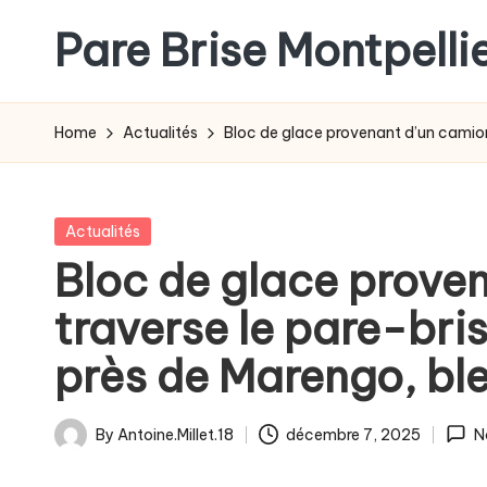
Pare Brise Montpelli
Skip
to
content
Home
Actualités
Bloc de glace provenant d’un camion
Posted
Actualités
in
Bloc de glace prove
traverse le pare-bri
près de Marengo, bl
By
Antoine.Millet.18
décembre 7, 2025
N
Posted
by