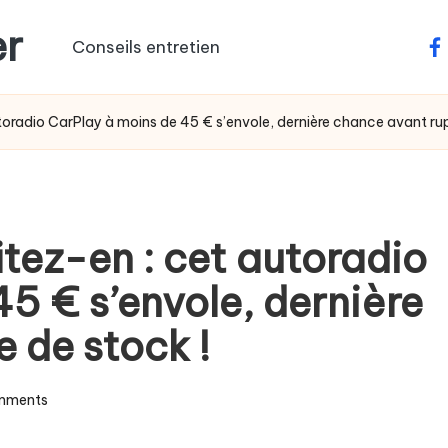
er
Conseils entretien
fa
toradio CarPlay à moins de 45 € s’envole, dernière chance avant rup
itez-en : cet autoradio
5 € s’envole, dernière
 de stock !
mments