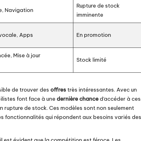
Rupture de stock
le, Navigation
imminente
vocale, Apps
En promotion
cée, Mise à jour
Stock limité
ssible de trouver des
offres
très intéressantes. Avec un
listes font face à une
dernière chance
d’accéder à ces
 en rupture de stock. Ces modèles sont non seulement
s fonctionnalités qui répondent aux besoins variés de
il est évident que la compétition est féroce. Les