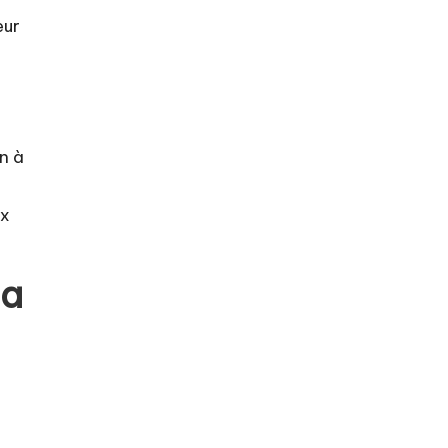
eur
n à
ux
Sa