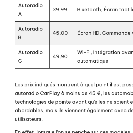
Autoradio
39,99
Bluetooth, Écran tacti
A
Autoradio
45,00
Écran HD, Commande 
B
Autoradio
Wi-Fi, Intégration avan
49,90
C
automatique
Les prix indiqués montrent à quel point il est po
autoradio CarPlay à moins de 45 €, les automobi
technologies de pointe avant qu’elles ne soient
abordables, mais ils viennent également avec de
utilisateurs.
En effet, lorsque l’on se penche sur ces modèles, 