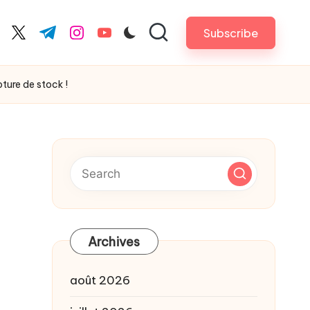
Subscribe
cebook.com
twitter.com
t.me
instagram.com
youtube.com
ture de stock !
Archives
août 2026