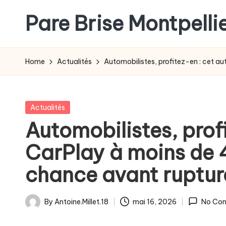
Pare Brise Montpelli
Skip
to
content
Home
Actualités
Automobilistes, profitez-en : cet au
Posted
Actualités
in
Automobilistes, prof
CarPlay à moins de 4
chance avant rupture
By
Antoine.Millet.18
mai 16, 2026
No Co
Posted
by