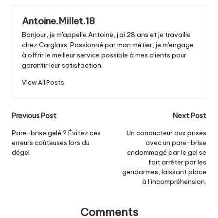
Antoine.Millet.18
Bonjour, je m'appelle Antoine, j'ai 28 ans et je travaille
chez Carglass. Passionné par mon métier, je m'engage
à offrir le meilleur service possible à mes clients pour
garantir leur satisfaction.
View All Posts
Post
Previous Post
Next Post
navigation
Pare-brise gelé ? Évitez ces
Un conducteur aux prises
erreurs coûteuses lors du
avec un pare-brise
dégel
endommagé par le gel se
fait arrêter par les
gendarmes, laissant place
à l’incompréhension.
Comments