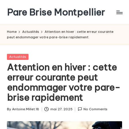
Pare Brise Montpellier
Skip
to
content
Home
Actualités
Attention en hiver : cette erreur courante
peut endommager votre pare-brise rapidement
Posted
Actualités
in
Attention en hiver : cette
erreur courante peut
endommager votre pare-
brise rapidement
By
Antoine.Millet.18
mai 27, 2025
No Comments
Posted
by