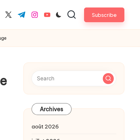
Subscribe
cebook.com
twitter.com
t.me
instagram.com
youtube.com
fuge
de
Archives
août 2026