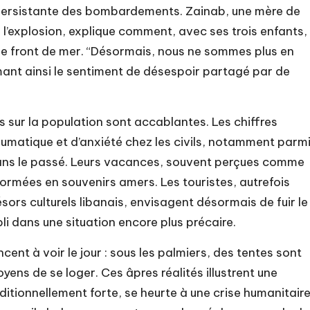
 persistante des bombardements. Zainab, une mère de
de l’explosion, explique comment, avec ses trois enfants, 
le front de mer. “Désormais, nous ne sommes plus en
umant ainsi le sentiment de désespoir partagé par de
s sur la population sont accablantes. Les chiffres
umatique et d’anxiété chez les civils, notamment parm
dans le passé. Leurs vacances, souvent perçues comme
formées en souvenirs amers. Les touristes, autrefois
ésors culturels libanais, envisagent désormais de fuir le
i dans une situation encore plus précaire.
nt à voir le jour : sous les palmiers, des tentes sont
oyens de se loger. Ces âpres réalités illustrent une
aditionnellement forte, se heurte à une crise humanitair