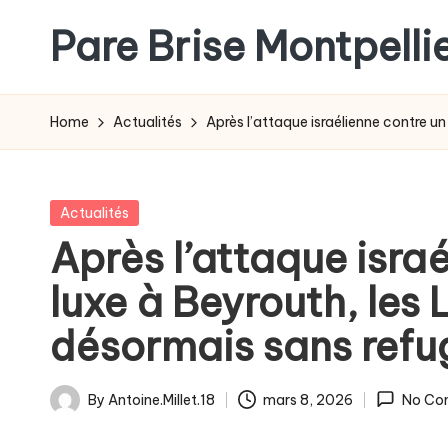
Pare Brise Montpelli
Skip
to
content
Home
Actualités
Après l’attaque israélienne contre un
Posted
Actualités
in
Après l’attaque israé
luxe à Beyrouth, les 
désormais sans refu
By
Antoine.Millet.18
mars 8, 2026
No Co
Posted
by