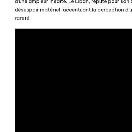
d’une ampleur inédite. Le Liban, réputé pour son
désespoir matériel, accentuant la perception d’un
rareté.