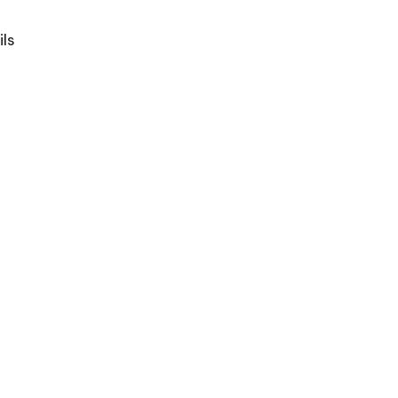
ils
i
e