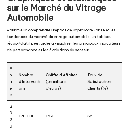
sur le Marché du Vitrage
Automobile
Pour mieux comprendre l’impact de Rapid Pare-brise et les
tendances du marché du vitrage automobile, un tableau
récapitulatif peut aider à visualiser les principaux indicateurs
de performance et les évolutions du secteur.
A
n
Nombre
Chiffre d’Affaires
Taux de
n
d’Interventi
(en millions
Satisfaction
é
ons
d’euros)
Clients (%)
e
2
0
120,000
15.4
88
2
3