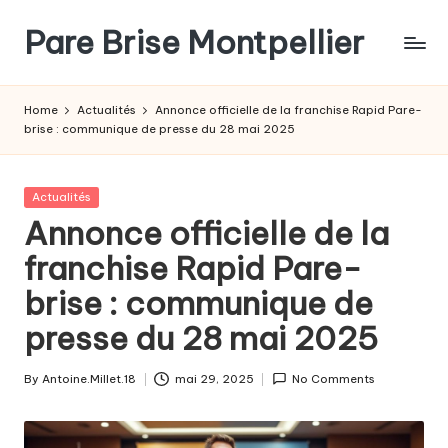
Pare Brise Montpellier
Skip
to
content
Home
Actualités
Annonce officielle de la franchise Rapid Pare-
brise : communique de presse du 28 mai 2025
Posted
Actualités
in
Annonce officielle de la
franchise Rapid Pare-
brise : communique de
presse du 28 mai 2025
By
Antoine.Millet.18
mai 29, 2025
No Comments
Posted
by