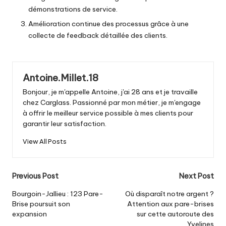
démonstrations de service.
Amélioration continue des processus grâce à une
collecte de feedback détaillée des clients.
Antoine.Millet.18
Bonjour, je m'appelle Antoine, j'ai 28 ans et je travaille
chez Carglass. Passionné par mon métier, je m'engage
à offrir le meilleur service possible à mes clients pour
garantir leur satisfaction.
View All Posts
Post
Previous Post
Next Post
navigation
Bourgoin-Jallieu : 123 Pare-
Où disparaît notre argent ?
Brise poursuit son
Attention aux pare-brises
expansion
sur cette autoroute des
Yvelines